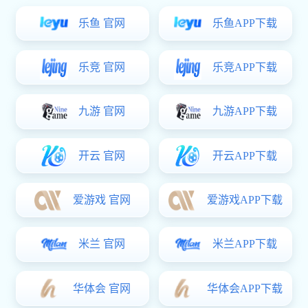
乐鱼 官网
乐鱼APP下载
乐竞 官网
乐竞APP下载
九游 官网
九游APP下载
开云 官网
开云APP下载
爱游戏 官网
爱游戏APP下载
米兰 官网
米兰APP下载
华体会 官网
华体会APP下载